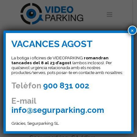
×
VACANCES AGOST
Política de
La botiga i oficines de VIDEOPARKING
romandran
privacitat
tancades del 8 al 23 d’agost
(ambos inclosos). Per
qualsevol urgència relacionada amb els nostres
productes/serveis, pots posar-te en contacte amb nosaltres:
Responsable
Telèfon
900 831 002
El Responsable del tractament
E-mail
info@segurparking.com
de les dades recaptades per
mitjà d’aquest Lloc web és:
Gràcies, Segurparking SL