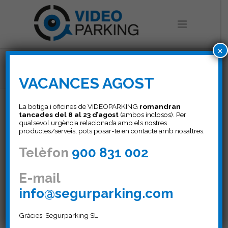
×
control_accesos
VACANCES AGOST
La botiga i oficines de VIDEOPARKING
romandran
tancades del 8 al 23 d’agost
(ambos inclosos). Per
qualsevol urgència relacionada amb els nostres
control_accesos
productes/serveis, pots posar-te en contacte amb nosaltres:
Telèfon
900 831 002
22 SETEMBRE, 2016
E-mail
info@segurparking.com
Gràcies, Segurparking SL