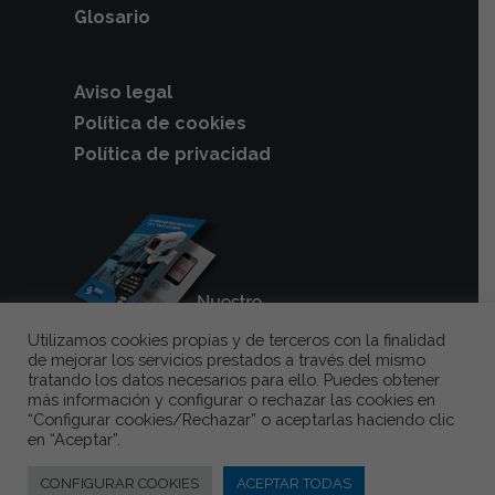
Glosario
Aviso legal
Política de cookies
Política de privacidad
Utilizamos cookies propias y de terceros con la finalidad
de mejorar los servicios prestados a través del mismo
tratando los datos necesarios para ello. Puedes obtener
más información y configurar o rechazar las cookies en
Videovigilancia
y
cámaras de
“Configurar cookies/Rechazar” o aceptarlas haciendo clic
seguridad para garajes
en “Aceptar”.
comunitarios
, la mejor solución para
CONFIGURAR COOKIES
ACEPTAR TODAS