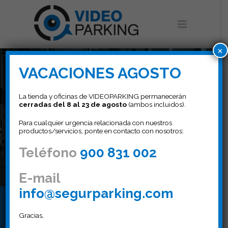
×
VACACIONES AGOSTO
VIGILAMOS
La tienda y oficinas de VIDEOPARKING permanecerán
TU COMUNIDAD 24H AL DÍA
cerradas del 8 al 23 de agosto
(ambos incluidos).
(Desde 1€/mes por vecino)
Para cualquier urgencia relacionada con nuestros
productos/servicios, ponte en contacto con nosotros:
Teléfono
900 831 002
Saber más ...
E-mail
info@segurparking.com
Descubre
Gracias,
VIDEOparking