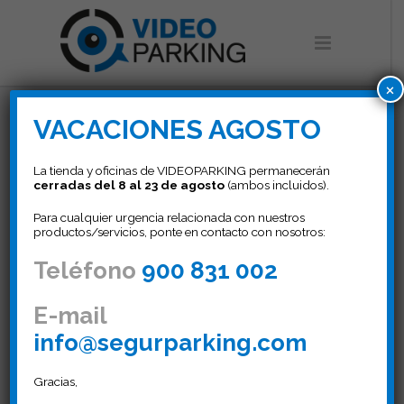
×
VACACIONES AGOSTO
Videovigilancia
La tienda y oficinas de VIDEOPARKING permanecerán
cerradas del 8 al 23 de agosto
(ambos incluidos).
Para cualquier urgencia relacionada con nuestros
para comunidades de
productos/servicios, ponte en contacto con nosotros:
vecinos
Teléfono
900 831 002
La solución frente a robos de
E-mail
vehículos y actos vandálicos.
info@segurparking.com
Gracias,