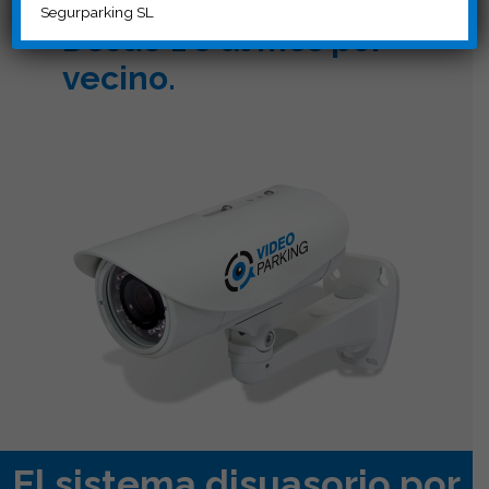
Segurparking SL
Desde 1€ al mes por
vecino.
El sistema disuasorio por