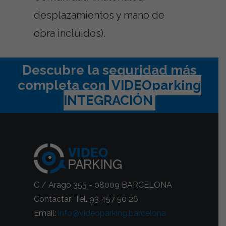
desplazamientos y mano de
obra incluidos).
Descubre la seguridad más
completa con
VIDEOparking
INTEGRACIÓN
C / Aragó 355 - 08009 BARCELONA
Contactar: Tel. 93 457 50 26
Email:
info@videoparking.barcelona