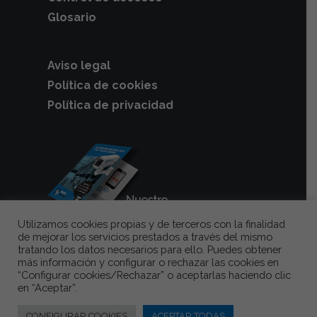
Glosario
Aviso legal
Política de cookies
Política de privacidad
Utilizamos cookies propias y de terceros con la finalidad
de mejorar los servicios prestados a través del mismo
tratando los datos necesarios para ello. Puedes obtener
más información y configurar o rechazar las cookies en
Videovigilancia
y
cámaras de
“Configurar cookies/Rechazar” o aceptarlas haciendo clic
seguridad para garajes
en “Aceptar”.
comunitarios
, la mejor solución para
CONFIGURAR COOKIES
ACEPTAR TODAS