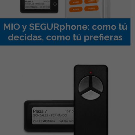
MIO y SEGURphone: como tú
decidas, como tú prefieras