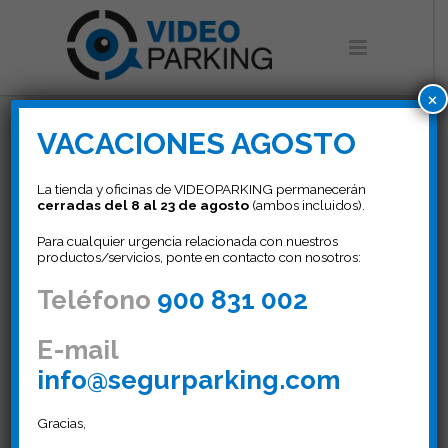
×
VACACIONES AGOSTO
Control de
accesos
La tienda y oficinas de VIDEOPARKING permanecerán
cerradas del 8 al 23 de agosto
(ambos incluidos).
Para cualquier urgencia relacionada con nuestros
Acaba con el descontrol de
productos/servicios, ponte en contacto con nosotros:
mandos y llaves en tu
Teléfono
900 831 002
garaje, accede con mandos
de seguridad MIO y/o utiliza
E-mail
tu Smartphone
info@segurparking.com
Gracias,