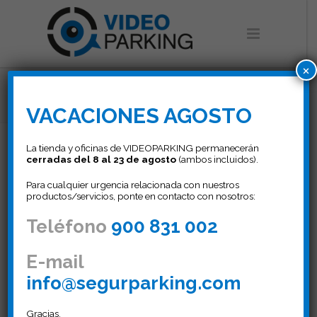
×
mando_mio_incopiable
VACACIONES AGOSTO
La tienda y oficinas de VIDEOPARKING permanecerán
cerradas del 8 al 23 de agosto
(ambos incluidos).
Para cualquier urgencia relacionada con nuestros
productos/servicios, ponte en contacto con nosotros:
Teléfono
900 831 002
E-mail
info@segurparking.com
Gracias,