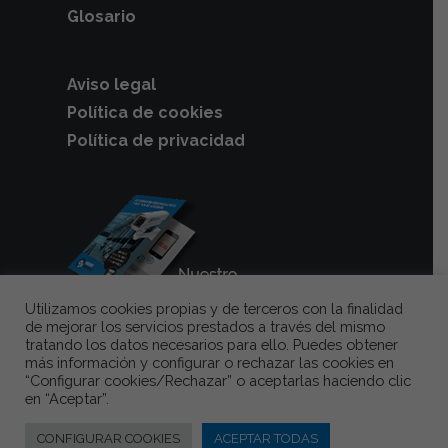
Glosario
Aviso legal
Política de cookies
Política de privacidad
Utilizamos cookies propias y de terceros con la finalidad
de mejorar los servicios prestados a través del mismo
tratando los datos necesarios para ello. Puedes obtener
más información y configurar o rechazar las cookies en
Videovigilancia
y
cámaras de
“Configurar cookies/Rechazar” o aceptarlas haciendo clic
seguridad para garajes
en “Aceptar”.
comunitarios
, la mejor solución para
CONFIGURAR COOKIES
ACEPTAR TODAS