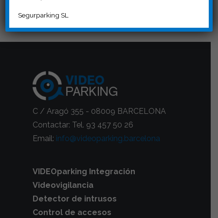
Segurparking SL
C / Aragó 355 - 08009 BARCELONA
Contactar: Tel. 93 457 50 26
Email:
info@videoparking.barcelona
VIDEOparking Integración
Videovigilancia
Detector de intrusos
Control de accesos