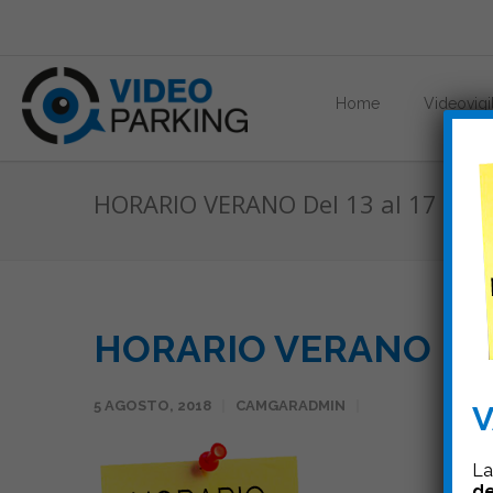
Home
Videovigi
HORARIO VERANO Del 13 al 17 ago
HORARIO VERANO Del 1
5 AGOSTO, 2018
CAMGARADMIN
V
La
de