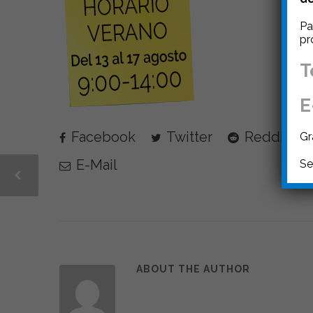
Pa
pr
T
E
Facebook
Twitter
Reddit
Gr
E-Mail
Se
ABOUT THE AUTHOR