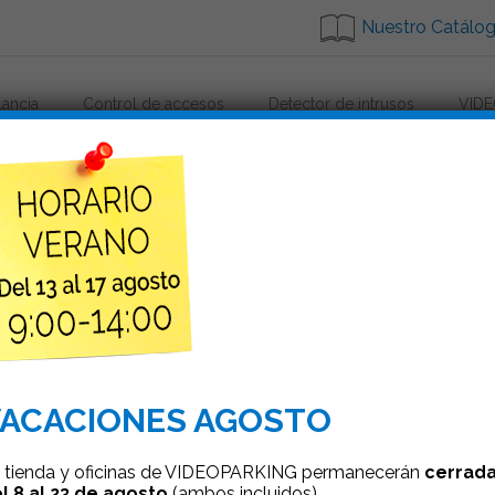
Nuestro Catálo
lancia
Control de accesos
Detector de intrusos
VIDE
sto 9h-14h
VideoP
3 al 17 agosto 9h-14h
ACACIONES AGOSTO
 tienda y oficinas de VIDEOPARKING permanecerán
cerrad
l 8 al 23 de agosto
(ambos incluidos).