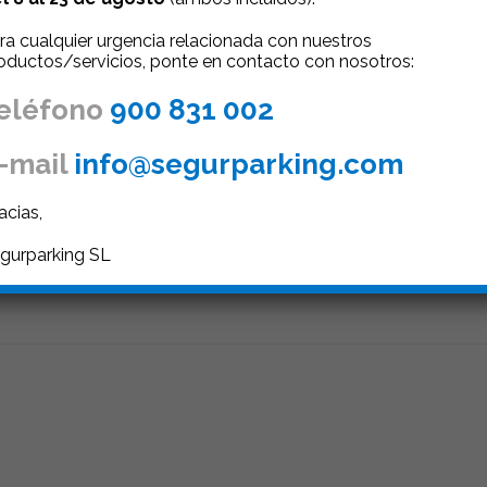
ra cualquier urgencia relacionada con nuestros
oductos/servicios, ponte en contacto con nosotros:
eléfono
900 831 002
-mail
info@segurparking.com
Pinterest
Google+
LinkedIn
acias,
gurparking SL