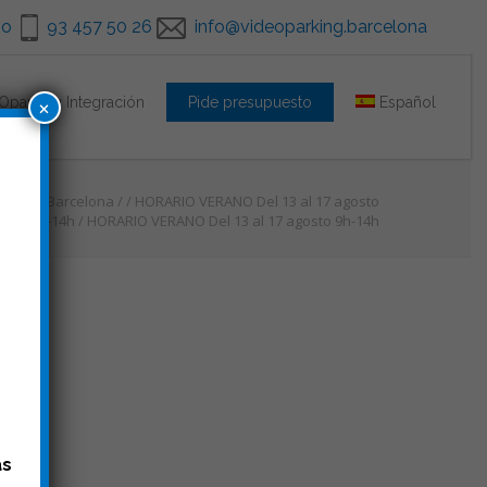
go
93 457 50 26
info@videoparking.barcelona
×
Oparking Integración
Pide presupuesto
Español
arking Barcelona
/
/
HORARIO VERANO Del 13 al 17 agosto
9h-14h
/
HORARIO VERANO Del 13 al 17 agosto 9h-14h
as