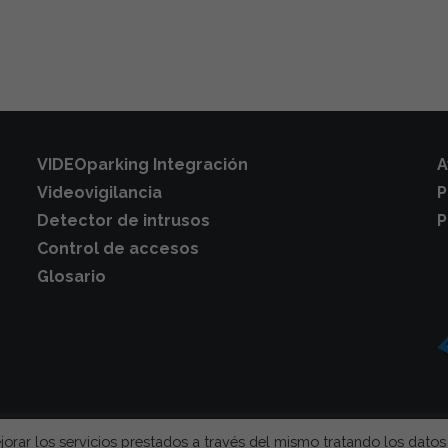
VIDEOparking Integración
A
Videovigilancia
P
Detector de intrusos
P
Control de accesos
Glosario
jorar los servicios prestados a través del mismo tratando los datos
 garajes comunitarios
, la mejor solución para evitar act