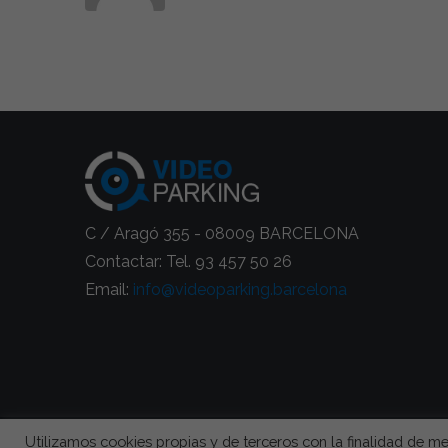
C / Aragó 355 - 08009 BARCELONA
Contactar: Tel. 93 457 50 26
Email:
info@videoparking.barcelona
Utilizamos cookies propias y de terceros con la finalidad de me
Videovigilancia
y
cámaras de seguridad para