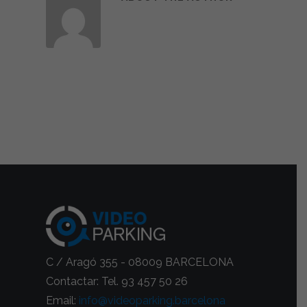
C / Aragó 355 - 08009 BARCELONA
Contactar: Tel. 93 457 50 26
Email:
info@videoparking.barcelona