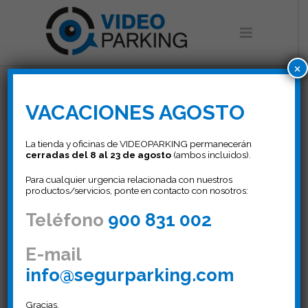
×
Horari vacances
VACACIONES AGOSTO
La tienda y oficinas de VIDEOPARKING permanecerán
cerradas del 8 al 23 de agosto
(ambos incluidos).
Horari vacances
Para cualquier urgencia relacionada con nuestros
productos/servicios, ponte en contacto con nosotros:
Teléfono
900 831 002
31 JULIO, 2019
E-mail
info@segurparking.com
Gracias,