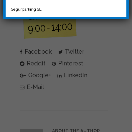
Segurparking SL
Facebook
Twitter
Reddit
Pinterest
Google+
LinkedIn
E-Mail
ABOUT THE AUTHOR