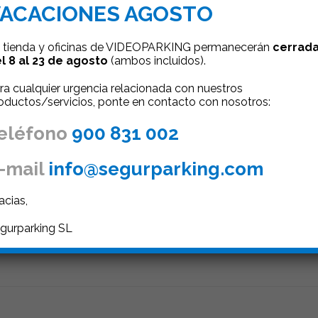
ACACIONES AGOSTO
 tienda y oficinas de VIDEOPARKING permanecerán
cerrad
l 8 al 23 de agosto
(ambos incluidos).
ra cualquier urgencia relacionada con nuestros
oductos/servicios, ponte en contacto con nosotros:
eléfono
900 831 002
-mail
info@segurparking.com
Pinterest
Google+
LinkedIn
acias,
gurparking SL