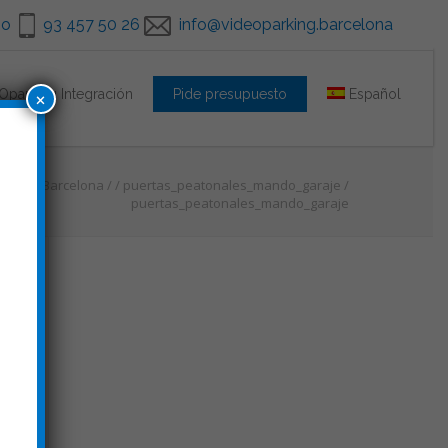
go
93 457 50 26
info@videoparking.barcelona
×
Oparking Integración
Pide presupuesto
Español
arking Barcelona
/
/
puertas_peatonales_mando_garaje
/
puertas_peatonales_mando_garaje