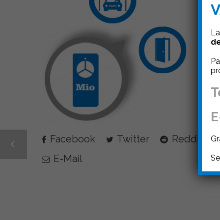
V
La
de
Pa
pr
T
E
Facebook
Twitter
Reddit
Gr
E-Mail
Se