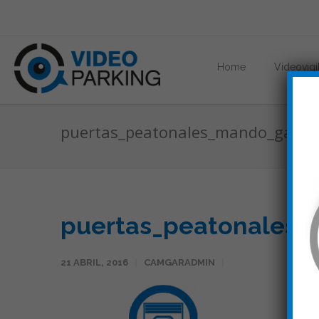
Home
Videovigi
puertas_peatonales_mando_garaj
puertas_peatonales_
21 ABRIL, 2016
CAMGARADMIN