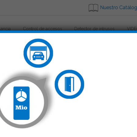
Nuestro Catálo
lancia
Control de accesos
Detector de intrusos
VIDE
e
VideoP
mando_garaje